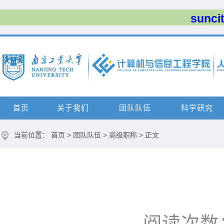
sun
首页
关于我们
团队队伍
科学研究
当前位置：
首页
>
团队队伍
>
高级职称
> 正文
阅读次数