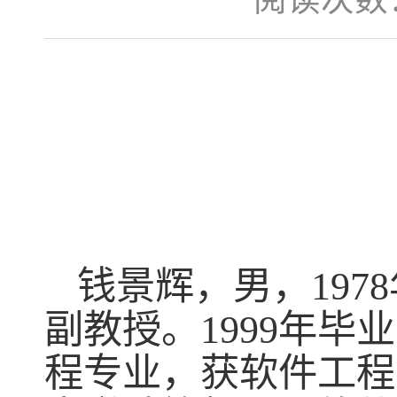
钱景辉，男，
1978
副教授。
1999
年毕业
程专业，获软件工程