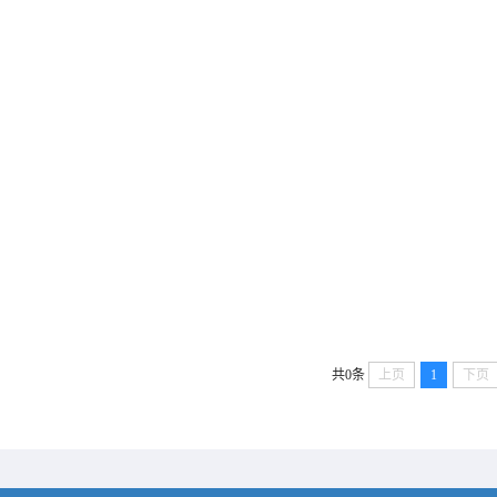
共0条
上页
1
下页