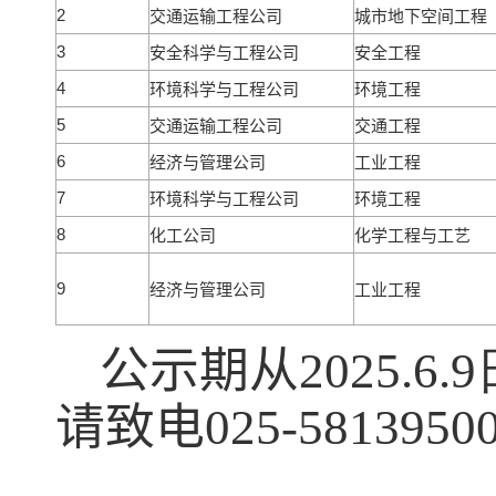
2
交通运输工程公司
城市地下空间工程
3
安全科学与工程公司
安全工程
4
环境科学与工程公司
环境工程
5
交通运输工程公司
交通工程
6
经济与管理公司
工业工程
7
环境科学与工程公司
环境工程
8
化工公司
化学工程与工艺
9
经济与管理公司
工业工程
公示期从
2025.6.
请致电
025-581395