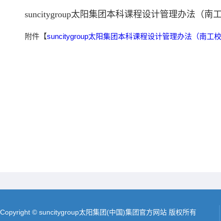
suncitygroup太阳集团本科课程设计管理办法（南工
附件【
suncitygroup太阳集团本科课程设计管理办法（南工校教
Copyright © suncitygroup太阳集团(中国)集团官方网站 版权所有