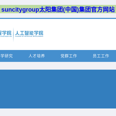
suncitygroup太阳集团(中国)集团官方网站
科学研究
人才培养
党群工作
员工工作