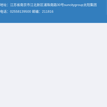
地址：江苏省南京市江北新区浦珠南路30号suncitygroup太阳集团
电话：02558139500 邮编：211816