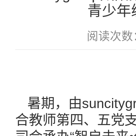
青少年
阅读次数
暑期
，由sunci
合教师第四、五党