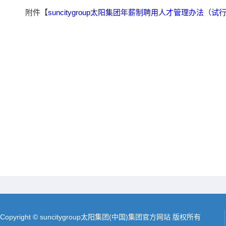
附件【
suncitygroup太阳集团年薪制聘用人才管理办法（试行）
Copyright © suncitygroup太阳集团(中国)集团官方网站 版权所有